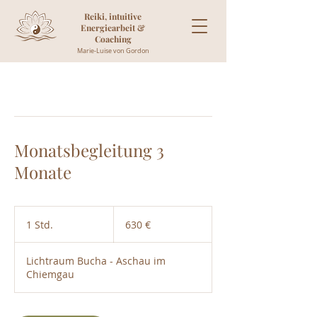
Reiki, intuitive
Energiearbeit &
Coaching
Marie-Luise von Gordon
Monatsbegleitung 3
Monate
630
Euro
1 Std.
1
630 €
S
t
Lichtraum Bucha - Aschau im
d
Chiemgau