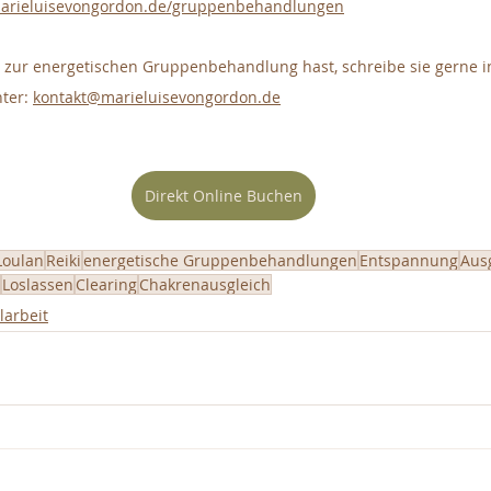
rieluisevongordon.de/gruppenbehandlungen
 zur energetischen Gruppenbehandlung hast, schreibe sie gerne 
ter: 
kontakt@marieluisevongordon.de
Direkt Online Buchen
Loulan
Reiki
energetische Gruppenbehandlungen
Entspannung
Aus
Loslassen
Clearing
Chakrenausgleich
larbeit