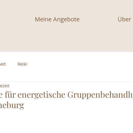
Meine Angebote
Über
eit
Reiki
ezeit
e für energetische Gruppenbehandl
neburg