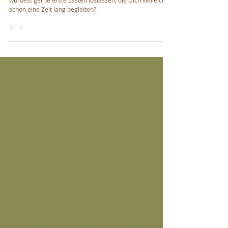
Gruppenbehandlungen im Loulan in
Lüneburg
Du möchtest Energiearbeit & Reiki kennenlernen? Du
würdest gerne erste Lasten loslassen, die Dich vielleicht
schon eine Zeit lang begleiten?